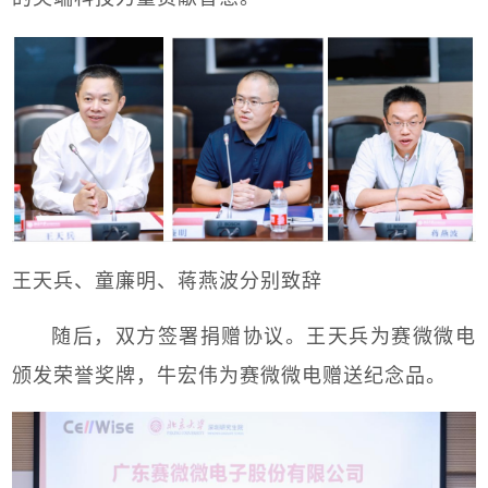
王天兵、童廉明、蒋燕波分别致辞
随后，双方签署捐赠协议。王天兵为赛微微电
颁发荣誉奖牌，牛宏伟为赛微微电赠送纪念品。