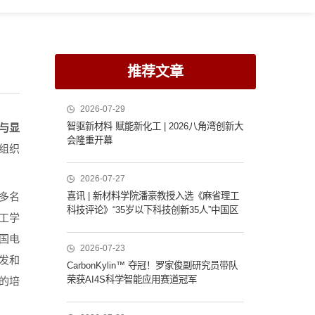
推荐文章
2026-07-29
智驱新材料 赋能新化工 | 2026八角湾创新大
与显
会隆重开幕
组织
2026-07-27
喜讯 | 新材料学院潘豪教授入选《麻省理工
多名
科技评论》“35岁以下科技创新35人”中国区
工学
榜单
国电
2026-07-23
发和
CarbonKylin™ 夺冠！罗家俊副研究员带队
荣获AI4S科学智能应用赛道冠军
的培