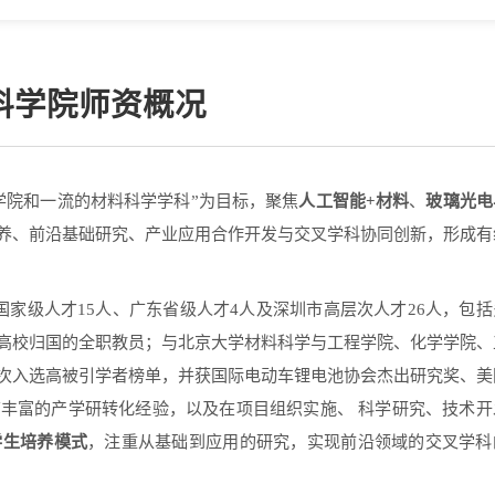
料学院师资概况
人工智能
材料
玻璃光电
学院和一流的材料科学学科
”
为目标，聚焦
+
、
养
、
前沿基础研究、产业应用合作开发与交叉学科协同创新，形成有
国家级人才
15
人、广东省级人才
4
人及深圳市高层次人才
26
人，包括
高校归国的全职教员；
与北京大学材料科学与工程学院、化学学院、
次入选高被引学者榜单，并获国际电动车锂电池协会杰出研究奖、美
有丰富的产学研转化经验，以及在项目组织实施、 科学研究、技术开
学生培养模式
，注重从基础到应用的研究，实现前沿领域的交叉学科