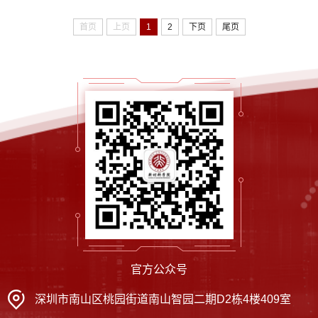
首页
上页
1
2
下页
尾页
官方公众号
深圳市南山区桃园街道南山智园二期D2栋4楼409室