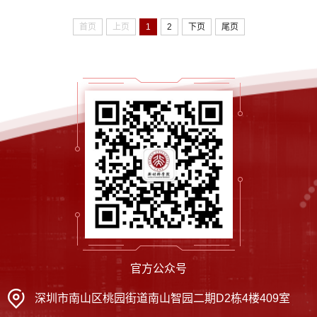
首页
上页
1
2
下页
尾页
官方公众号
深圳市南山区桃园街道南山智园二期D2栋4楼409室