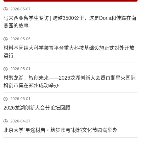
2026-05-07
马来西亚留学生专访 | 跨越3500公里，这是Doris和佳辉在南
燕园的故事
2026-05-06
材料基因组大科学装置平台重大科技基础设施正式对外开放
运行
2026-05-01
材聚龙湖，智创未来——2026龙湖创新大会暨首期星火国际
科创市集在郑州成功举办
2026-05-01
2026龙湖创新大会分论坛回顾
2026-04-27
北京大学“星途材启・筑梦苍穹”材料文化节圆满举办