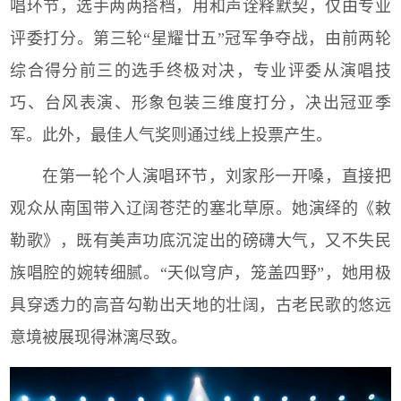
唱环节，选手两两搭档，用和声诠释默契，仅由专业
评委打分。第三轮“星耀廿五”冠军争夺战，由前两轮
综合得分前三的选手终极对决，专业评委从演唱技
巧、台风表演、形象包装三维度打分，决出冠亚季
军。此外，最佳人气奖则通过线上投票产生。
在第一轮个人演唱环节，刘家彤一开嗓，直接把
观众从南国带入辽阔苍茫的塞北草原。她演绎的《敕
勒歌》，既有美声功底沉淀出的磅礴大气，又不失民
族唱腔的婉转细腻。“天似穹庐，笼盖四野”，她用极
具穿透力的高音勾勒出天地的壮阔，古老民歌的悠远
意境被展现得淋漓尽致。