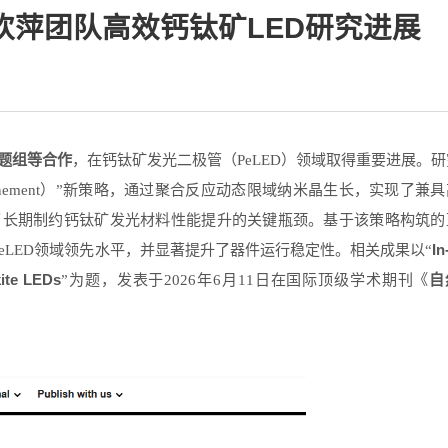
周欢萍团队高效钙钛矿LED研究进展
题组等合作
，在钙钛矿发光二极管（PeLED）领域取得重要进展。
l confinement）”新策略，通过聚合反应动态限域纳米晶生长，实现了兼
了长期制约钙钛矿发光材料性能提升的关键瓶颈。基于该策略构筑的
In
蓝光PeLED领域领先水平，并显著提升了器件运行稳定性。相关成果以
“
kite LEDs
自
”为题，发表
于2026年6月11日在国际顶级学术期刊《