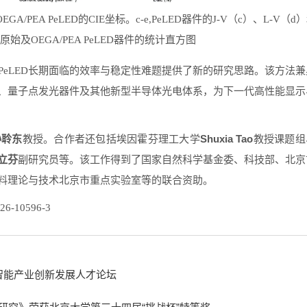
A/PEA PeLED的CIE坐标。c-e,PeLED器件的J-V（c）、L-V（d
个原始及OEGA/PEA PeLED器件的统计直方图
eLED长期面临的效率与稳定性难题提供了新的研究思路。该方法兼
、量子点发光器件及其他新型半导体光电体系，为下一代高性能显示
孙聆东
Shuxia Tao
教授。合作者还包括埃因霍芬理工大学
教授课题组
立芬
副研究员等。该工作得到了国家自然科学基金委、科技部、北京
料理论与技术北京市重点实验室等的联合资助。
026-10596-3
人工智能产业创新发展人才论坛