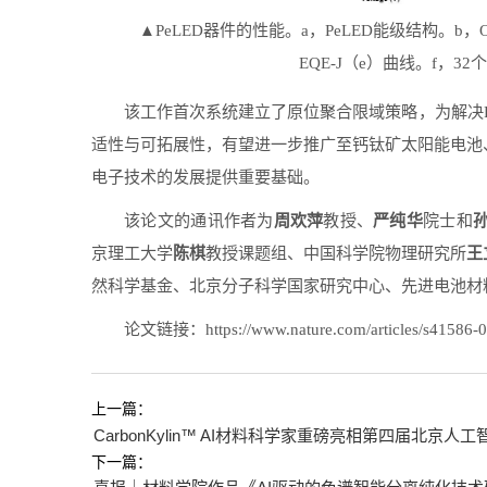
▲PeLED器件的性能。a，PeLED能级结构。b，OEG
EQE-J（e）曲线。f，32
该工作首次系统建立了原位聚合限域策略，为解决P
适性与可拓展性，有望进一步推广至钙钛矿太阳能电池
电子技术的发展提供重要基础。
周欢萍
严纯华
该论文的通讯作者为
教授、
院士和
陈棋
王
京理工大学
教授课题组、中国科学院物理研究所
然科学基金、北京分子科学国家研究中心、先进电池材
论文链接：https://www.nature.com/articles/s41586-
上一篇：
CarbonKylin™ AI材料科学家重磅亮相第四届北京
下一篇：