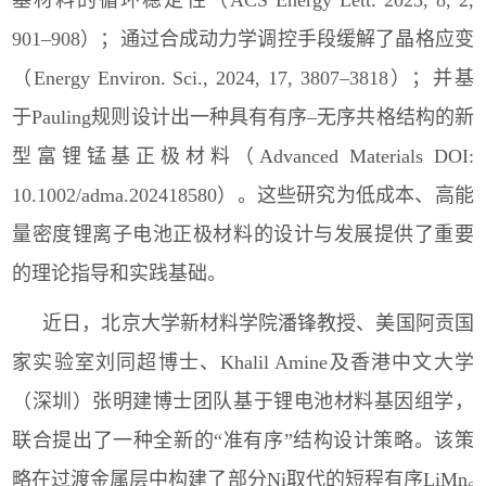
基材料的循环稳定性（
ACS Energy Lett. 2023, 8, 2,
901–908
）；通过合成动力学调控手段缓解了晶格应变
（
Energy Environ. Sci., 2024, 17, 3807–3818
）；并基
于
Pauling
规则设计出一种具有有序
–
无序共格结构的新
型富锂锰基正极材料（
Advanced Materials DOI:
10.1002/adma.202418580
）。这些研究为低成本、高能
量密度锂离子电池正极材料的设计与发展提供了重要
的理论指导和实践基础。
近日，北京大学新材料学院潘锋教授、美国阿贡国
家实验室刘同超博士、
Khalil Amine
及香港中文大学
（深圳）张明建博士团队基于锂电池材料基因组学，
联合提出了一种全新的
“
准有序
”
结构设计策略。该策
略在过渡金属层中构建了部分
Ni
取代的短程有序
LiMn
₆