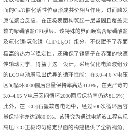
面的
Co/O
催化活性位点形成共价相互作用，进而触发
原位聚合反应，在正极表面构筑起一层坚固且覆盖完
整的聚磷酸盐
CEI
膜层。该特殊的界面膜富含聚磷酸盐
及氟化锂
/
氧化锂（
LiF/Li
O
）组分，不仅赋予了界面
2
极高的热力学稳定性，还确保了锂离子在界面的快速
传输动力学。得益于这一设计，采用优化电解液组分
的
LCO
电池展现出优异的循环性能：在
3.0–4.6 V
电压
区间循环
3000
圈后容量保持率高达
81.0%
，在更严苛的
3.0–4.65 V
电压区间循环
2000
圈后保持率仍达
81.6%
；
此外，在
LCO||
石墨软包电池中，经过
500
次循环后容
量保持率亦达到
80.0%
。该研究为通过电解液工程实现
高压
LCO
正极均匀稳定界面的构建提供了全新视角。