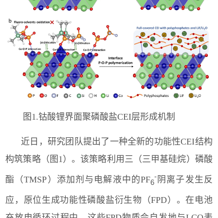
图
1.
钴酸锂界面聚磷酸盐
CEI
层形成机制
近日，研究团队提出了一种全新的功能性
CEI
结构
构筑策略（图
1
）。该策略利用三（三甲基硅烷）磷酸
-
酯（
TMSP
）添加剂与电解液中的
PF
阴离子发生反
6
应，原位生成功能性磷酸盐衍生物（
FPD
）。在电池
充放电循环过程中，这些
FPD
物质会自发地与
LCO
表