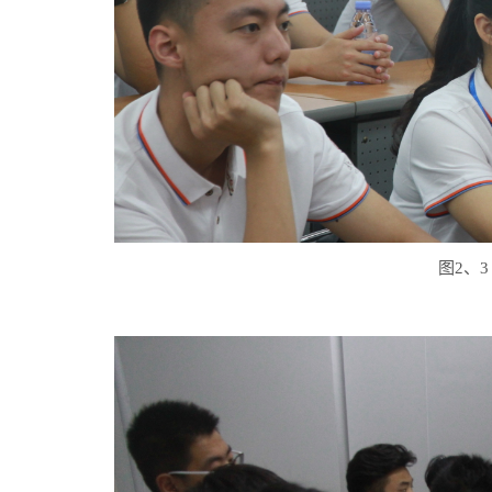
图2、3 营员