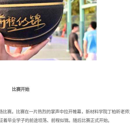
比赛开始
”三场比赛。比赛在一片热烈的掌声中拉开帷幕，新材料学院丁柏昕老师
征着毕业学子的前途坦荡、前程似锦。随后比赛正式开始。