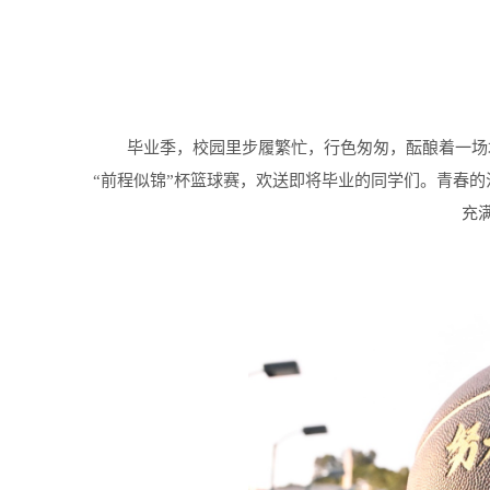
毕业季，校园里步履繁忙，行色匆匆，酝酿着一场场
“前程似锦”杯篮球赛，欢送即将毕业的同学们。青春
充