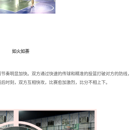
如火如荼
赛节奏明显加快。双方通过快速的传球和精准的投篮打破对方的防线
最后时刻，双方互相快攻，比赛愈加激烈，比分不相上下。