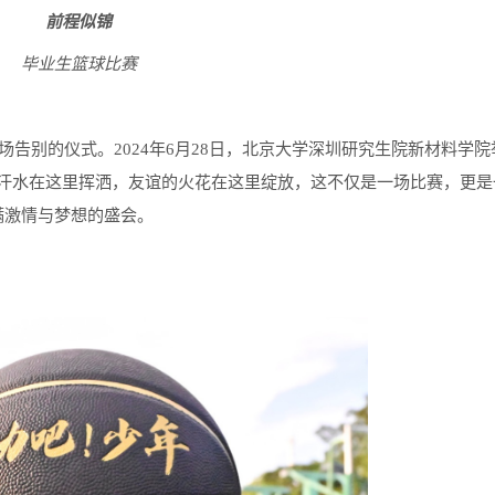
前程似锦
毕业生篮球比赛
告别的仪式。2024年6月28日，北京大学深圳研究生院新材料学院
的汗水在这里挥洒，友谊的火花在这里绽放，这不仅是一场比赛，更是
满激情与梦想的盛会。