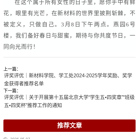
在这个属于所有女性的日子里，
愿你手中有鲜
花，眼里有光芒，
在新材料的世界里披荆斩棘，
不
被定义，只做自己。
3月8日下午两点。
燕园6号
楼，
我们备好春日与甜蜜，
期待与你共度节日，
一
同向光而行！
上一篇：
评奖评优｜新材料学院、学工处2024-2025学年奖励、奖学
金获得者推荐名单
下一篇：
评奖评优｜关于开展第十五届北京大学“学生五•四奖章”“班级
五•四奖杯”推荐工作的通知
推荐文章