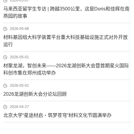
2026-05-07
马来西亚留学生专访 | 跨越3500公里，这是Doris和佳辉在南
燕园的故事
2026-05-06
材料基因组大科学装置平台重大科技基础设施正式对外开放
运行
2026-05-01
材聚龙湖，智创未来——2026龙湖创新大会暨首期星火国际
科创市集在郑州成功举办
2026-05-01
2026龙湖创新大会分论坛回顾
2026-04-27
北京大学“星途材启・筑梦苍穹”材料文化节圆满举办