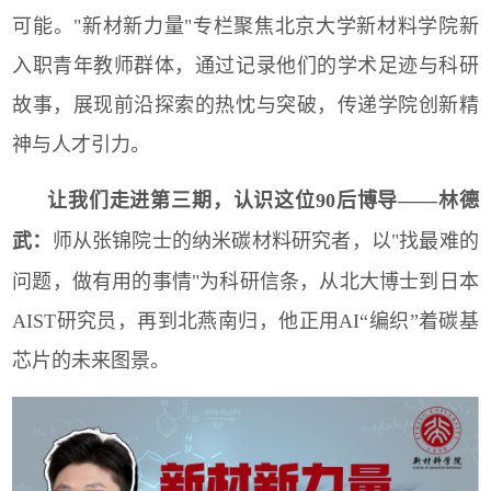
可能。
"
新材新力量
"
专栏聚焦北京大学新材料学院新
入职青年教师群体，通过记录他们的学术足迹与科研
故事，展现前沿探索的热忱与突破，传递学院创新精
神与人才引力。
让我们走进第
三
期，认识这位90后博导——
林德
武：
师从张锦院士的纳米碳材料研究者，以"找最难的
问题，做有用的事情"为科研信条，从北大博士到日本
AIST研究员，再到北燕南归，他正用AI“编织”着碳基
芯片的未来图景。