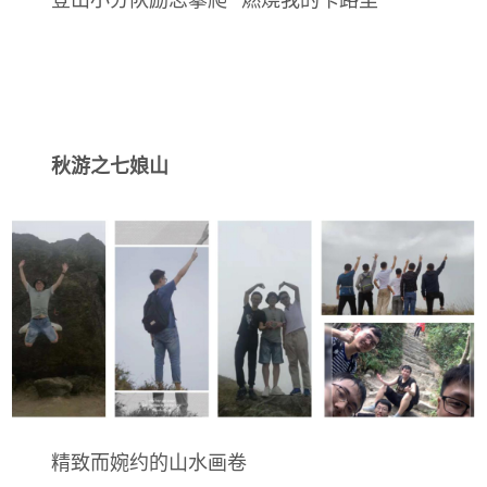
登山小分队励志攀爬 “燃烧我的卡路里”
秋游之七娘山
精致而婉约的山水画卷