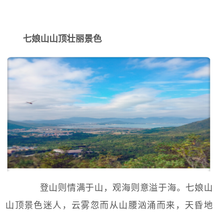
七娘山山顶壮丽
景色
登山则情满于山，观海则意溢于海。七娘山
山顶景色迷人，云雾忽而从山腰汹涌而来，天昏地