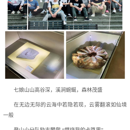
七娘山山高谷深，溪涧蜿蜒，森林茂盛
在无边无际的云海中若隐若现，云雾翻滚如仙境
一般