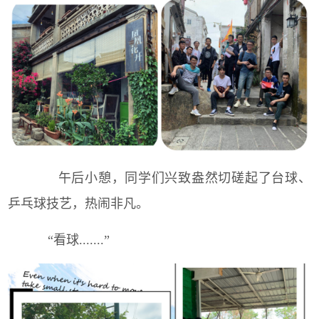
午后小憩，同学们兴致盎然切磋起了台球、
乒乓球技艺，热闹非凡。
“看球.......”