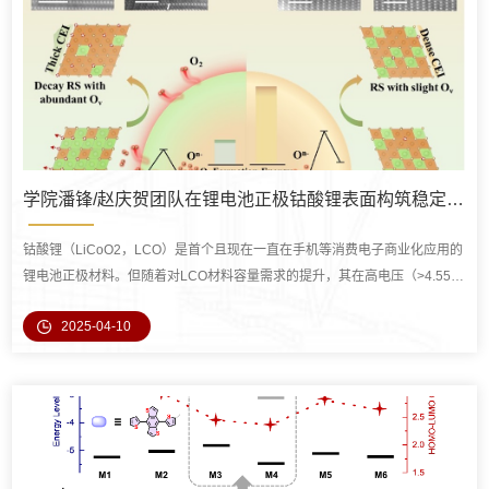
学院潘锋/赵庆贺团队在锂电池正极钴酸锂表面构筑稳定晶格氧提升循环稳定性取得进展
钴酸锂（LiCoO2，LCO）是首个且现在一直在手机等消费电子商业化应用的
锂电池正极材料。但随着对LCO材料容量需求的提升，其在高电压（>4.55 V
vs. Li/Li+）下的容量衰减问题愈发突出，成为阻碍其进一步发展的关键因
2025-04-10
素。造成容量衰减的原因主要包括不可逆的结构相变、晶格氧（On-）的氧化
和损失、表面降解及与电解液发生的副反应。这些问题会引发晶格畸变、裂
纹产生，导致电化学界面不稳定，严重影响电池的循环寿命与性能。为解决...