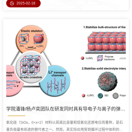
2025-02-18
验（Chemist’s experience）转化为“人工智能经验”（AI experience），为色
谱分离实验条件的确定与优化提供了理论支持。相关成果发表于《自然·通
讯》（Nature Communications）。图1. 相关工作于1月19日发表于Natu...
学院潘锋/杨卢奕团队在研发同时具有导电子与离子的弹性聚合物网络的锂电池取得进展
氧化硅（SiOx，0<x<2）材料以其高比容量和低氧化还原电位而著称，是石
墨负极最有前途的替代者之一。然而，其实际应用受到循环过程中体积的大