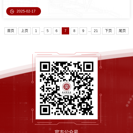
幅变化 （约翻倍）和其导电性差等因素的影响。我们之前的研究揭示了SiOx
2025-02-17
不受限制的膨胀-收缩过程导致固体电解质界面 （SEI） 增厚，并最终导致电
子渗透网络的击穿（Nat. Comm., 2023, 14, 6048）。为了缓解这种情况，构
建具有高机械强度的导电聚合物网络对于提升电池体系导电性和稳定SiO...
...
...
首页
上页
1
5
6
7
8
9
21
下页
尾页
官方公众号