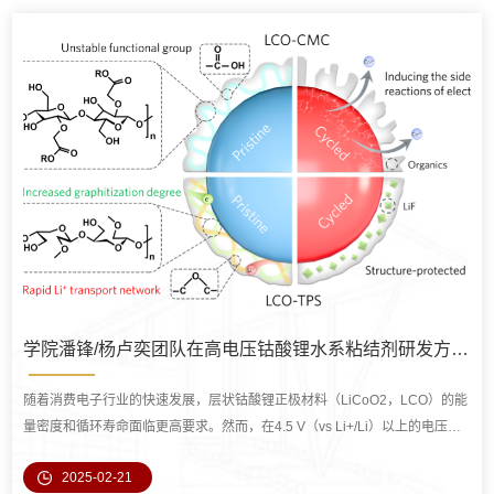
生吸附和分解。然而，学术界对阴离子吸附行为及其在 CEI 形成中的...
学院潘锋/杨卢奕团队在高电压钴酸锂水系粘结剂研发方面取得新进展
随着消费电子行业的快速发展，层状钴酸锂正极材料（LiCoO2，LCO）的能
量密度和循环寿命面临更高要求。然而，在4.5 V（vs Li+/Li）以上的电压
下，LCO会发生严重的结构退化，导致电池容量迅速衰减。传统的聚偏二氟
2025-02-21
乙烯（PVDF）粘结剂虽具有优异的电化学稳定性，但其电极制备过程中需使