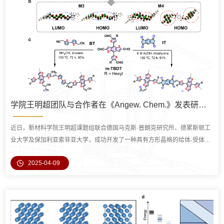
学院王明超团队与合作者在《Angew. Chem.》发表研究成果：二维共轭聚合物电子传感器取得新进展
近日，新材料学院王明超课题组联合德国马克斯·普朗克研究所、德累斯顿工
业大学及保加利亚索非亚大学，成功开发了一种具有方形晶格的给体-受体型
二维聚亚芳基亚乙烯（2D PAV）材料。该材料展现出电子主导的传输特性，
2025-04-09
能够在室温下高效检测二氧化硫（SO₂），检测限低至约0.1 ppb。相关研究
成果以"A Donor-Acceptor-Type Two-Dimensional Poly(arylene vinylene)
for Efficient Electron Transport and Sensitive Chemiresistors"...