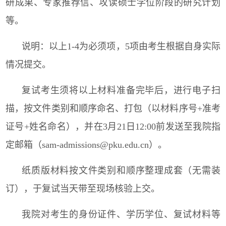
研成果、专家推荐信、攻读硕士学位阶段的研究计划
等。
说明：以上
1-4
为必须项，
5
项由考生根据自身实际
情况提交。
复试考生须将以上材料准备完毕后，进行电子扫
描，按文件类别和顺序命名、打包（以材料序号
+
准考
证号
+
姓名命名），并在
3
月
21
日
12:00
前发送至我院指
定邮箱（
sam-admissions@pku.edu.cn
）。
纸质版材料按文件类别和顺序整理成套（无需装
订），于复试当天带至现场核验上交。
我院对考生的身份证件、学历学位、复试材料等