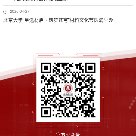
2026-04-27
北京大学“星途材启・筑梦苍穹”材料文化节圆满举办
官方公众号