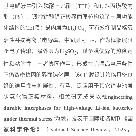
基电解液中引入磷酸三乙酯（
TEP
）和
1, 3-
丙磺酸内
酯（
PS
），调控钴酸锂正极界面原位构筑了三层功能
化结构的
CEI
膜：最内层为
Li
PO
可有效抑制晶格氧
3
4
，
活性并提高离子电导率；中间层为
LiF
，作为框架层阻
断电子传输；最外层为
Li
SO
，赋予膜优异的热稳定
2
3
性和粘附性。三者协同作用，形成在高温高电压条件
下仍致密稳固的界面钝化层。该
CEI
膜设计策略具备良
好的通用性与扩展性，有望广泛应用于其它锂电池层
状氧化物正极材料。相关研究成果以“
Engineering
durable interphases for high-voltage Li-ion batteries
under thermal stress
”
为题，发表于国际知名期刊
《国
家科学评论》
（
National Science Review
，
2025
，