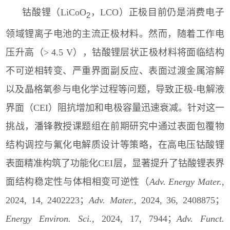
钴酸锂（
LiCoO
，
LCO
）正极目前仍是消费电子
2
领域锂离子电池的主流正极材料。然而，随着工作电
压升高（
> 4.5 V
），钴酸锂层状正极材料将面临结构
不可逆相转变、严重界面副反应、表面过渡金属溶解
以及晶格氧参与电化学过程等问题，导致正极
-
电解液
界面（
CEI
）阻抗增加和电极容量迅速衰减。针对这一
挑战，潘锋教授课题组在前期研究中通过表面包覆物
结构调控与氟化电解质设计等策略，在高电压钴酸锂
表面精准构筑了功能化
CEI
层，显著提升了钴酸锂表界
面结构稳定性与体相相变可逆性（
Adv. Energy Mater.
,
2024, 14, 2402223
；
Adv. Mater.
, 2024, 36, 2408875
；
Energy Environ. Sci.
, 2024, 17, 7944
；
Adv. Funct.