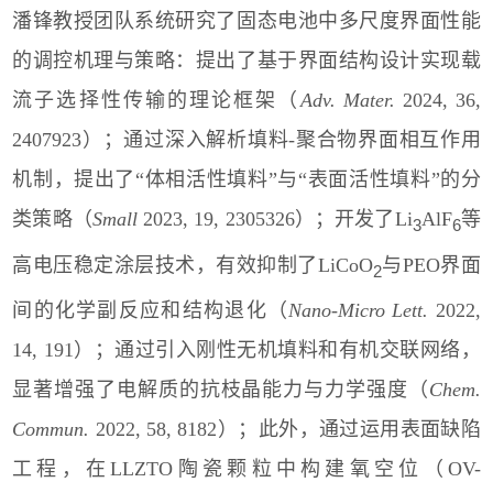
潘锋教授团队系统研究了固态电池中多尺度界面性能
的调控机理与策略：提出了基于界面结构设计实现载
流子选择性传输的理论框架（
Adv. Mater.
2024, 36,
2407923
）；通过深入解析填料
-
聚合物界面相互作用
机制，提出了
“
体相活性填料
”
与
“
表面活性填料
”
的分
类策略（
Small
2023, 19, 2305326
）；开发了
Li
AlF
等
3
6
高电压稳定涂层技术，有效抑制了
LiCoO
与
PEO
界面
2
间的化学副反应和结构退化（
Nano-Micro Lett.
2022,
14, 191
）；通过引入刚性无机填料和有机交联网络，
显著增强了电解质的抗枝晶能力与力学强度（
Chem.
Commun.
2022, 58, 8182
）；此外，通过运用表面缺陷
工程，在
LLZTO
陶瓷颗粒中构建氧空位（
OV-