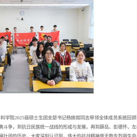
材料学院
2025
级硕士生团支部书记杨婉嫆同志带领全体成员系统回顾
勇斗争，到抗日民族统一战线的形成与发展，再到薛岳、彭德怀、左
澜壮阔的历史。大家深刻认识到，伟大的抗战精神是无数先烈用生命