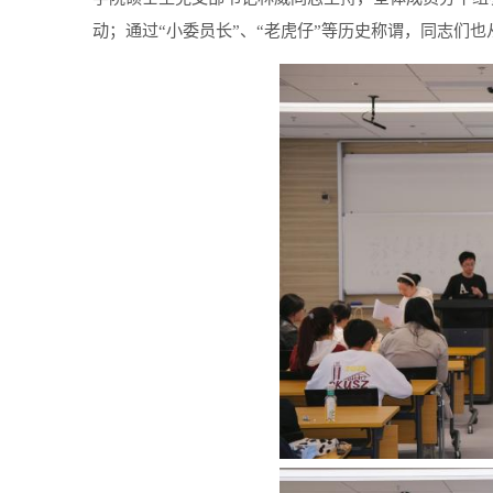
动；通过
“
小委员长
”
、
“
老虎仔
”
等历史称谓，同志们也