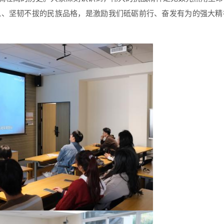
息、坚韧不拔的民族品格，是激励我们砥砺前行、奋发有为的强大精