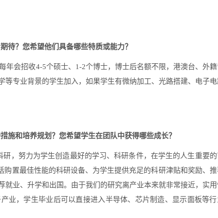
者期待？您希望他们具备哪些特质或能力？
每年会招收
4-5
个硕士、
1-2
个博士，博士后名额不限，港澳台、外籍
学等专业背景的学生加入，如果学生有微纳加工、光路搭建、电子电
持措施和培养规划？您希望学生在团队中获得哪些成长？
科研，努力为学生创造最好的学习、科研条件，在学生的人生重要的
体包括购置最佳性能的科研设备、为学生提供充足的科研津贴和奖励、推
荐就业、升学和出国。由于我们的研究离产业本来就非常接近，实用
于产业，学生毕业后可以直接进入半导体、芯片制造、显示面板等行