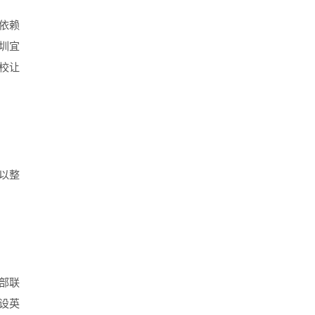
依赖
圳宜
校让
以整
部联
设英