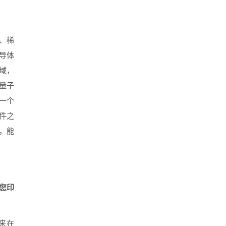
、稀
导体
域，
量子
一个
件之
，能
您印
来在