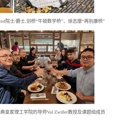
end
院士
/
爵士
,
剑桥“牛顿数学桥”、徐志摩“再别康桥”
瑞典皇家理工学院的导师
Val Zwiller
教授及课题组成员