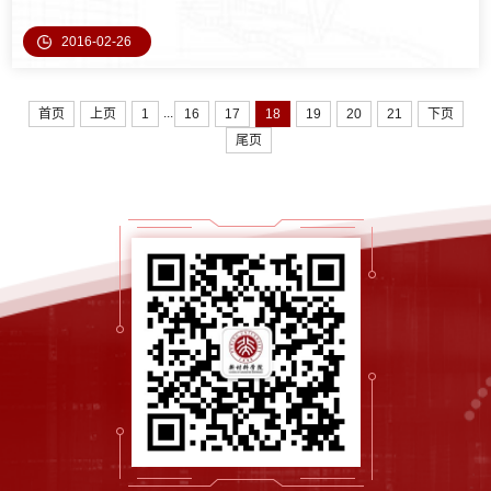
膜，用作CdTe电池的背电极，实现了转换效率的
2016-02-26
...
首页
上页
1
16
17
18
19
20
21
下页
尾页